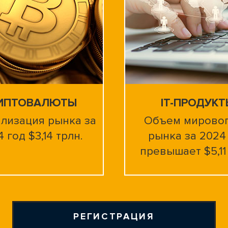
ИПТОВАЛЮТЫ
IT-ПРОДУК
лизация рынка за
Объем мирового
 год $3,14 трлн.
рынка за 2024
превышает $5,11
РЕГИСТРАЦИЯ