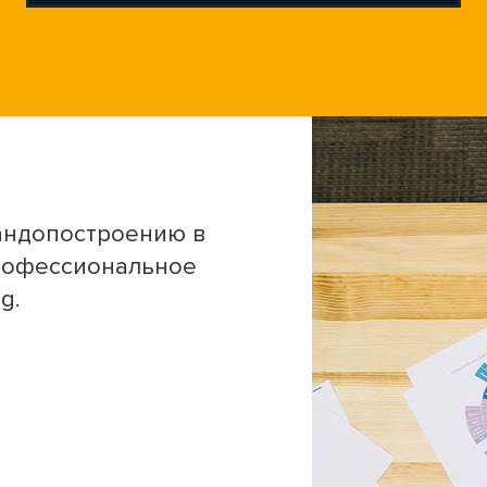
андопостроению в
рофессиональное
g.